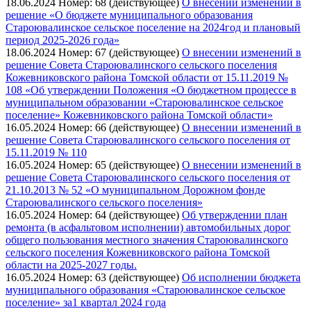
18.06.2024
Номер: 68 (действующее)
О внесении изменений в
решение «О бюджете муниципального образования
Староювалинское сельское поселение на 2024год и плановый
период 2025-2026 года»
18.06.2024
Номер: 67 (действующее)
О внесении изменений в
решение Совета Староювалинского сельского поселения
Кожевниковского района Томской области от 15.11.2019 №
108 «Об утверждении Положения «О бюджетном процессе в
муниципальном образовании «Староювалинское сельское
поселение» Кожевниковского района Томской области»
16.05.2024
Номер: 66 (действующее)
О внесении изменений в
решение Совета Староювалинского сельского поселения от
15.11.2019 № 110
16.05.2024
Номер: 65 (действующее)
О внесении изменений в
решение Совета Староювалинского сельского поселения от
21.10.2013 № 52 «О муниципальном Дорожном фонде
Староювалинского сельского поселения»
16.05.2024
Номер: 64 (действующее)
Об утверждении план
ремонта (в асфальтовом исполнении) автомобильных дорог
общего пользования местного значения Староювалинского
сельского поселения Кожевниковского района Томской
области на 2025-2027 годы.
16.05.2024
Номер: 63 (действующее)
Об исполнении бюджета
муниципального образования «Староювалинское сельское
поселение» за1 квартал 2024 года