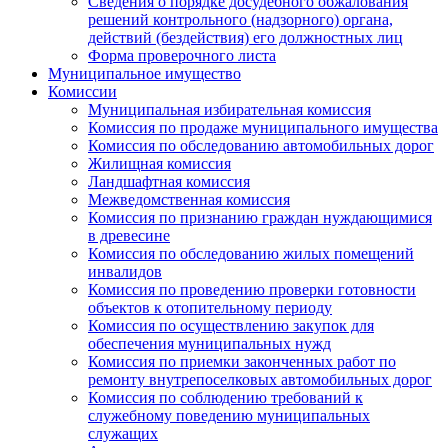
Сведения о порядке досудебного обжалования
решений контрольного (надзорного) органа,
действий (бездействия) его должностных лиц
Форма проверочного листа
Муниципальное имущество
Комиссии
Муниципальная избирательная комиссия
Комиссия по продаже муниципального имущества
Комиссия по обследованию автомобильных дорог
Жилищная комиссия
Ландшафтная комиссия
Межведомственная комиссия
Комиссия по признанию граждан нуждающимися
в древесине
Комиссия по обследованию жилых помещений
инвалидов
Комиссия по проведению проверки готовности
объектов к отопительному периоду
Комиссия по осуществлению закупок для
обеспечения муниципальных нужд
Комиссия по приемки законченных работ по
ремонту внутрепоселковых автомобильных дорог
Комиссия по соблюдению требований к
служебному поведению муниципальных
служащих