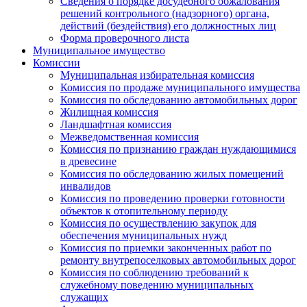
Сведения о порядке досудебного обжалования
решений контрольного (надзорного) органа,
действий (бездействия) его должностных лиц
Форма проверочного листа
Муниципальное имущество
Комиссии
Муниципальная избирательная комиссия
Комиссия по продаже муниципального имущества
Комиссия по обследованию автомобильных дорог
Жилищная комиссия
Ландшафтная комиссия
Межведомственная комиссия
Комиссия по признанию граждан нуждающимися
в древесине
Комиссия по обследованию жилых помещений
инвалидов
Комиссия по проведению проверки готовности
объектов к отопительному периоду
Комиссия по осуществлению закупок для
обеспечения муниципальных нужд
Комиссия по приемки законченных работ по
ремонту внутрепоселковых автомобильных дорог
Комиссия по соблюдению требований к
служебному поведению муниципальных
служащих