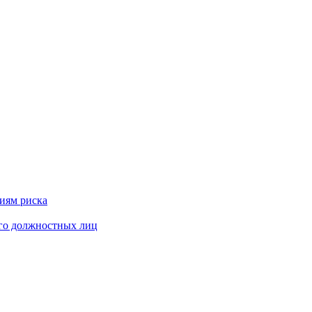
риям риска
его должностных лиц