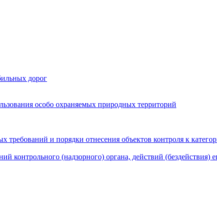
бильных дорог
льзования особо охраняемых природных территорий
х требований и порядки отнесения объектов контроля к катего
ий контрольного (надзорного) органа, действий (бездействия) 