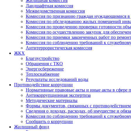
Жилищная комиссия
Ландшафтная комиссия
Межведомственная комиссия
Комиссия по признанию граждан нуждающимися в 
Комиссия по обследованию жилых помещений инв
Комиссия по проведению проверки готовности объ
Комиссия по осуществлению закупок для обеспеч
Комиссия по приемки законченных работ по ремон
Комиссия по соблюдению требований к служебно
Антитеррористическая комиссия
ЖКХ
Благоустройство
Обращения с ТКО
Энергосбережение
Теплоснабжение
Результаты исследований воды
Противодействие коррупции
Нормативные правовые акты и иные акты в сфере 
Антикоррупционная экспертиза
Методические материалы
Формы документов, связанных с противодействием
Сведения о доходах, расходах, об имуществе и обяз
Комиссия по соблюдению требований к служебному
Сообщить о коррупции
Жилищный фонд