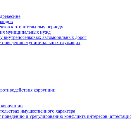
древесине
алидов
ектов к отопительному периоду
ения муниципальных нужд
ту внутрепоселковых автомобильных дорог
му поведению муниципальных служащих
противодействия коррупции
 коррупции
ательствах имущественного характера
 поведению и урегулированию конфликта интересов (аттестаци