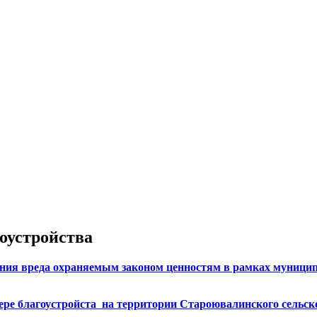
оустройства
ия вреда охраняемым законом ценностям в рамках муниципа
ре благоустройста на территории Староювалинского сельск