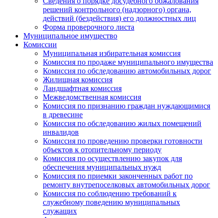
Сведения о порядке досудебного обжалования
решений контрольного (надзорного) органа,
действий (бездействия) его должностных лиц
Форма проверочного листа
Муниципальное имущество
Комиссии
Муниципальная избирательная комиссия
Комиссия по продаже муниципального имущества
Комиссия по обследованию автомобильных дорог
Жилищная комиссия
Ландшафтная комиссия
Межведомственная комиссия
Комиссия по признанию граждан нуждающимися
в древесине
Комиссия по обследованию жилых помещений
инвалидов
Комиссия по проведению проверки готовности
объектов к отопительному периоду
Комиссия по осуществлению закупок для
обеспечения муниципальных нужд
Комиссия по приемки законченных работ по
ремонту внутрепоселковых автомобильных дорог
Комиссия по соблюдению требований к
служебному поведению муниципальных
служащих