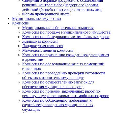
Сведения о порядке досудебного обжалования
решений контрольного (надзорного) органа,
действий (бездействия) его должностных лиц
Форма проверочного листа
Муниципальное имущество
Комиссии
Муниципальная избирательная комиссия
Комиссия по продаже муниципального имущества
Комиссия по обследованию автомобильных дорог
Жилищная комиссия
Ландшафтная комиссия
Межведомственная комиссия
Комиссия по признанию граждан нуждающимися
в древесине
Комиссия по обследованию жилых помещений
инвалидов
Комиссия по проведению проверки готовности
объектов к отопительному периоду
Комиссия по осуществлению закупок для
обеспечения муниципальных нужд
Комиссия по приемки законченных работ по
ремонту внутрепоселковых автомобильных дорог
Комиссия по соблюдению требований к
служебному поведению муниципальных
служащих