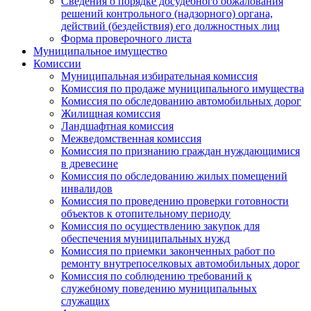
Сведения о порядке досудебного обжалования
решений контрольного (надзорного) органа,
действий (бездействия) его должностных лиц
Форма проверочного листа
Муниципальное имущество
Комиссии
Муниципальная избирательная комиссия
Комиссия по продаже муниципального имущества
Комиссия по обследованию автомобильных дорог
Жилищная комиссия
Ландшафтная комиссия
Межведомственная комиссия
Комиссия по признанию граждан нуждающимися
в древесине
Комиссия по обследованию жилых помещений
инвалидов
Комиссия по проведению проверки готовности
объектов к отопительному периоду
Комиссия по осуществлению закупок для
обеспечения муниципальных нужд
Комиссия по приемки законченных работ по
ремонту внутрепоселковых автомобильных дорог
Комиссия по соблюдению требований к
служебному поведению муниципальных
служащих