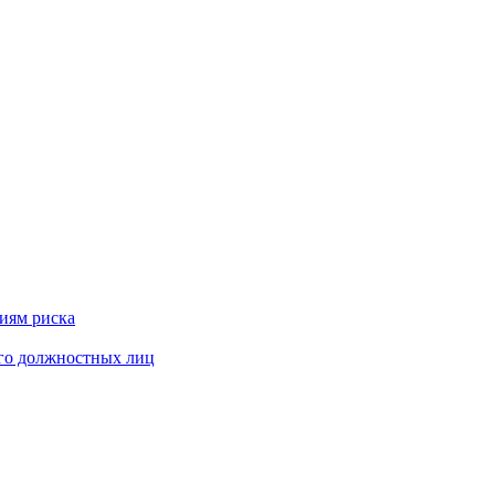
риям риска
его должностных лиц