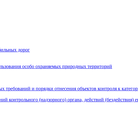
бильных дорог
льзования особо охраняемых природных территорий
х требований и порядки отнесения объектов контроля к катего
ий контрольного (надзорного) органа, действий (бездействия) 