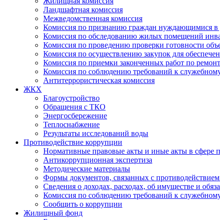
Жилищная комиссия
Ландшафтная комиссия
Межведомственная комиссия
Комиссия по признанию граждан нуждающимися в 
Комиссия по обследованию жилых помещений инв
Комиссия по проведению проверки готовности объ
Комиссия по осуществлению закупок для обеспеч
Комиссия по приемки законченных работ по ремон
Комиссия по соблюдению требований к служебно
Антитеррористическая комиссия
ЖКХ
Благоустройство
Обращения с ТКО
Энергосбережение
Теплоснабжение
Результаты исследований воды
Противодействие коррупции
Нормативные правовые акты и иные акты в сфере 
Антикоррупционная экспертиза
Методические материалы
Формы документов, связанных с противодействием
Сведения о доходах, расходах, об имуществе и обяз
Комиссия по соблюдению требований к служебному
Сообщить о коррупции
Жилищный фонд