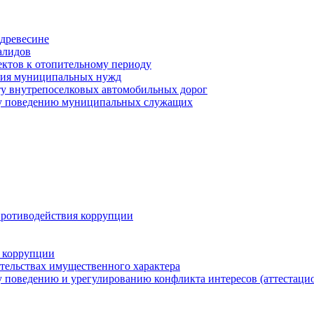
древесине
алидов
ектов к отопительному периоду
ения муниципальных нужд
ту внутрепоселковых автомобильных дорог
му поведению муниципальных служащих
противодействия коррупции
 коррупции
ательствах имущественного характера
 поведению и урегулированию конфликта интересов (аттестаци