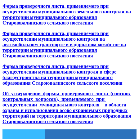
Форма проверочного листа, применяемого при
осуществлении муниципального земельного контроля на
территории муниципального образования
Староювалинского сельского поселения
Форма проверочного листа, применяемого при
осуществлении муниципального контроля на
автомобильном транспорте и в дорожном хозяйстве на
территории муниципального образования
Староювалинского сельского поселения
Форма проверочного листа, применяемого при
осуществлении муниципального контроля в сфере
благоустройства на территории муниципального
образования Староювалинского сельского поселения
Об утверждении формы проверочного листа (списков
контрольных вопросов), применяемого при
осуществлении муниципального контроля в области
охраны и использования особо охраняемых природных
территорий на территории муниципального образования
Староювалинского сельского поселения