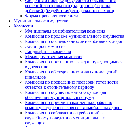
Сведения о порядке досудебного обжалования
решений контрольного (надзорного) органа,
действий (бездействия) его должностных лиц
Форма проверочного листа
Муниципальное имущество
Комиссии
Муниципальная избирательная комиссия
Комиссия по продаже муниципального имущества
Комиссия по обследованию автомобильных дорог
Жилищная комиссия
Ландшафтная комиссия
Межведомственная комиссия
Комиссия по признанию граждан нуждающимися
в древесине
Комиссия по обследованию жилых помещений
инвалидов
Комиссия по проведению проверки готовности
объектов к отопительному периоду
Комиссия по осуществлению закупок для
обеспечения муниципальных нужд
Комиссия по приемки законченных работ по
ремонту внутрепоселковых автомобильных дорог
Комиссия по соблюдению требований к
служебному поведению муниципальных
служащих