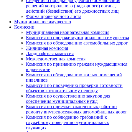
Сведения о порядке досудебного обжалования
решений контрольного (надзорного) органа,
действий (бездействия) его должностных лиц
Форма проверочного листа
Муниципальное имущество
Комиссии
Муниципальная избирательная комиссия
Комиссия по продаже муниципального имущества
Комиссия по обследованию автомобильных дорог
Жилищная комиссия
Ландшафтная комиссия
Межведомственная комиссия
Комиссия по признанию граждан нуждающимися
в древесине
Комиссия по обследованию жилых помещений
инвалидов
Комиссия по проведению проверки готовности
объектов к отопительному периоду
Комиссия по осуществлению закупок для
обеспечения муниципальных нужд
Комиссия по приемки законченных работ по
ремонту внутрепоселковых автомобильных дорог
Комиссия по соблюдению требований к
служебному поведению муниципальных
служащих