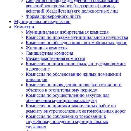
Сведения о порядке досудебного обжалования
решений контрольного (надзорного) органа,
действий (бездействия) его должностных лиц
Форма проверочного листа
Муниципальное имущество
Комиссии
Муниципальная избирательная комиссия
Комиссия по продаже муниципального имущества
Комиссия по обследованию автомобильных дорог
Жилищная комиссия
Ландшафтная комиссия
Межведомственная комиссия
Комиссия по признанию граждан нуждающимися
в древесине
Комиссия по обследованию жилых помещений
инвалидов
Комиссия по проведению проверки готовности
объектов к отопительному периоду
Комиссия по осуществлению закупок для
обеспечения муниципальных нужд
Комиссия по приемки законченных работ по
ремонту внутрепоселковых автомобильных дорог
Комиссия по соблюдению требований к
служебному поведению муниципальных
служащих