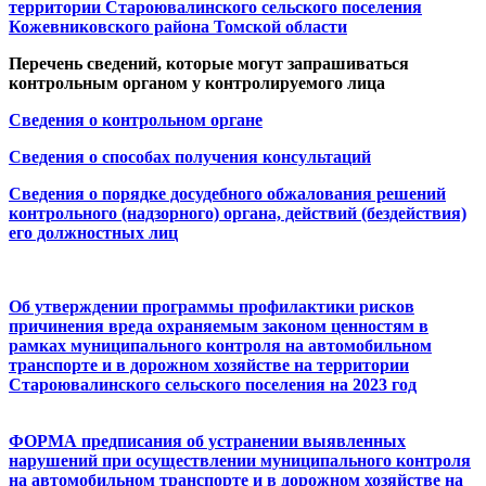
территории Староювалинского сельского поселения
Кожевниковского района Томской области
Перечень сведений, которые могут запрашиваться
контрольным органом у контролируемого лица
Сведения о контрольном органе
Сведения о способах получения консультаций
Сведения о порядке досудебного обжалования решений
контрольного (надзорного) органа, действий (бездействия)
его должностных лиц
Об утверждении программы профилактики рисков
причинения вреда охраняемым законом ценностям в
рамках муниципального контроля на автомобильном
транспорте и в дорожном хозяйстве на территории
Староювалинского сельского поселения на 2023 год
ФОРМА предписания об устранении выявленных
нарушений при осуществлении муниципального контроля
на автомобильном транспорте и в дорожном хозяйстве на