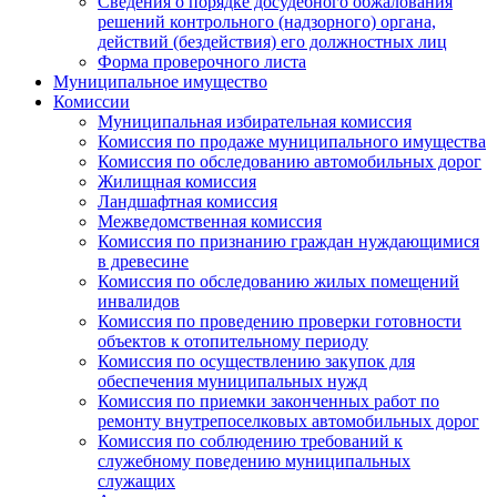
Сведения о порядке досудебного обжалования
решений контрольного (надзорного) органа,
действий (бездействия) его должностных лиц
Форма проверочного листа
Муниципальное имущество
Комиссии
Муниципальная избирательная комиссия
Комиссия по продаже муниципального имущества
Комиссия по обследованию автомобильных дорог
Жилищная комиссия
Ландшафтная комиссия
Межведомственная комиссия
Комиссия по признанию граждан нуждающимися
в древесине
Комиссия по обследованию жилых помещений
инвалидов
Комиссия по проведению проверки готовности
объектов к отопительному периоду
Комиссия по осуществлению закупок для
обеспечения муниципальных нужд
Комиссия по приемки законченных работ по
ремонту внутрепоселковых автомобильных дорог
Комиссия по соблюдению требований к
служебному поведению муниципальных
служащих