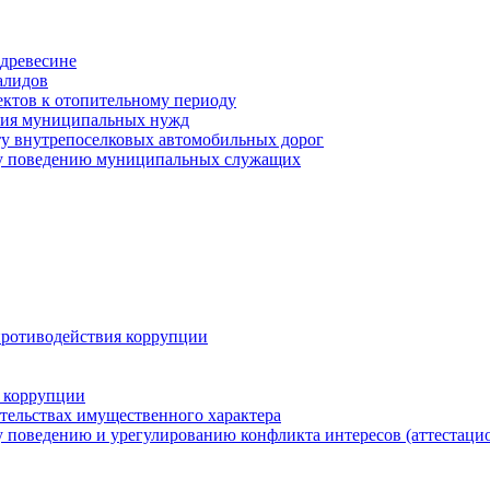
древесине
алидов
ектов к отопительному периоду
ения муниципальных нужд
ту внутрепоселковых автомобильных дорог
му поведению муниципальных служащих
противодействия коррупции
 коррупции
ательствах имущественного характера
 поведению и урегулированию конфликта интересов (аттестаци