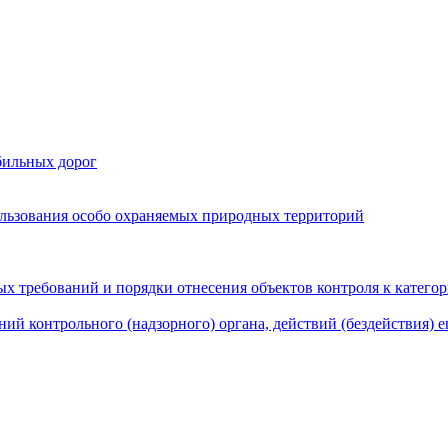
бильных дорог
льзования особо охраняемых природных территорий
х требований и порядки отнесения объектов контроля к катего
ий контрольного (надзорного) органа, действий (бездействия) 