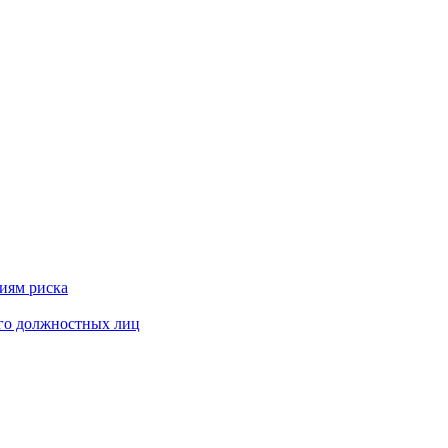
риям риска
его должностных лиц