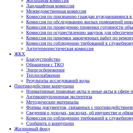
Жилищная комиссия
Ландшафтная комиссия
Межведомственная комиссия
Комиссия по признанию граждан нуждающимися в 
Комиссия по обследованию жилых помещений инв
Комиссия по проведению проверки готовности объ
Комиссия по осуществлению закупок для обеспеч
Комиссия по приемки законченных работ по ремон
Комиссия по соблюдению требований к служебно
Антитеррористическая комиссия
ЖКХ
Благоустройство
Обращения с ТКО
Энергосбережение
Теплоснабжение
Результаты исследований воды
Противодействие коррупции
Нормативные правовые акты и иные акты в сфере 
Антикоррупционная экспертиза
Методические материалы
Формы документов, связанных с противодействием
Сведения о доходах, расходах, об имуществе и обяз
Комиссия по соблюдению требований к служебному
Сообщить о коррупции
Жилищный фонд