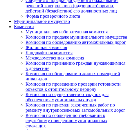
Сведения о порядке досудебного обжалования
решений контрольного (надзорного) органа,
действий (бездействия) его должностных лиц
Форма проверочного листа
Муниципальное имущество
Комиссии
Муниципальная избирательная комиссия
Комиссия по продаже муниципального имущества
Комиссия по обследованию автомобильных дорог
Жилищная комиссия
Ландшафтная комиссия
Межведомственная комиссия
Комиссия по признанию граждан нуждающимися
в древесине
Комиссия по обследованию жилых помещений
инвалидов
Комиссия по проведению проверки готовности
объектов к отопительному периоду
Комиссия по осуществлению закупок для
обеспечения муниципальных нужд
Комиссия по приемки законченных работ по
ремонту внутрепоселковых автомобильных дорог
Комиссия по соблюдению требований к
служебному поведению муниципальных
служащих