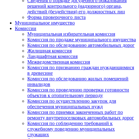
Сведения о порядке досудебного обжалования
решений контрольного (надзорного) органа,
действий (бездействия) его должностных лиц
Форма проверочного листа
Муниципальное имущество
Комиссии
Муниципальная избирательная комиссия
Комиссия по продаже муниципального имущества
Комиссия по обследованию автомобильных дорог
Жилищная комиссия
Ландшафтная комиссия
Межведомственная комиссия
Комиссия по признанию граждан нуждающимися
в древесине
Комиссия по обследованию жилых помещений
инвалидов
Комиссия по проведению проверки готовности
объектов к отопительному периоду
Комиссия по осуществлению закупок для
обеспечения муниципальных нужд
Комиссия по приемки законченных работ по
ремонту внутрепоселковых автомобильных дорог
Комиссия по соблюдению требований к
служебному поведению муниципальных
служащих