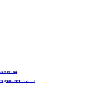
риям риска
его должностных лиц