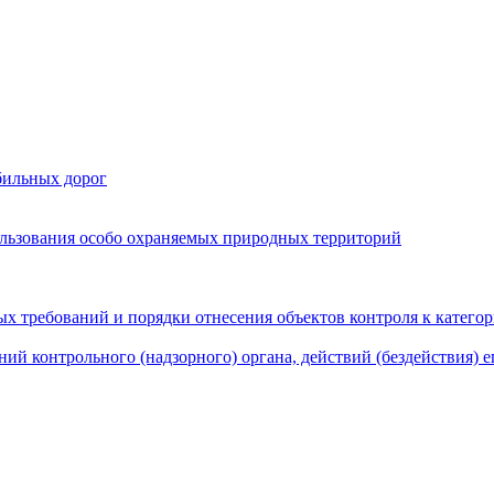
бильных дорог
льзования особо охраняемых природных территорий
х требований и порядки отнесения объектов контроля к катего
ий контрольного (надзорного) органа, действий (бездействия) 