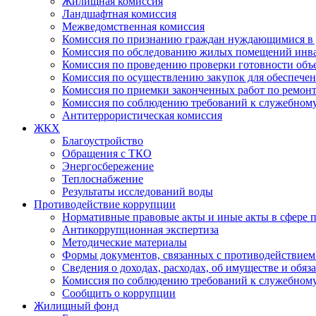
Жилищная комиссия
Ландшафтная комиссия
Межведомственная комиссия
Комиссия по признанию граждан нуждающимися в 
Комиссия по обследованию жилых помещений инв
Комиссия по проведению проверки готовности объ
Комиссия по осуществлению закупок для обеспеч
Комиссия по приемки законченных работ по ремон
Комиссия по соблюдению требований к служебно
Антитеррористическая комиссия
ЖКХ
Благоустройство
Обращения с ТКО
Энергосбережение
Теплоснабжение
Результаты исследований воды
Противодействие коррупции
Нормативные правовые акты и иные акты в сфере 
Антикоррупционная экспертиза
Методические материалы
Формы документов, связанных с противодействием
Сведения о доходах, расходах, об имуществе и обяз
Комиссия по соблюдению требований к служебному
Сообщить о коррупции
Жилищный фонд