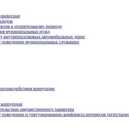
древесине
алидов
ектов к отопительному периоду
ения муниципальных нужд
ту внутрепоселковых автомобильных дорог
му поведению муниципальных служащих
противодействия коррупции
 коррупции
ательствах имущественного характера
 поведению и урегулированию конфликта интересов (аттестаци