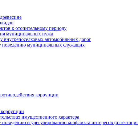
древесине
алидов
ектов к отопительному периоду
ения муниципальных нужд
ту внутрепоселковых автомобильных дорог
му поведению муниципальных служащих
противодействия коррупции
 коррупции
ательствах имущественного характера
 поведению и урегулированию конфликта интересов (аттестаци