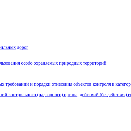
бильных дорог
льзования особо охраняемых природных территорий
х требований и порядки отнесения объектов контроля к катего
ий контрольного (надзорного) органа, действий (бездействия) 