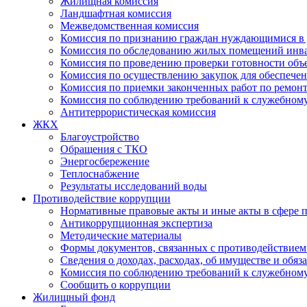
Жилищная комиссия
Ландшафтная комиссия
Межведомственная комиссия
Комиссия по признанию граждан нуждающимися в 
Комиссия по обследованию жилых помещений инв
Комиссия по проведению проверки готовности объ
Комиссия по осуществлению закупок для обеспеч
Комиссия по приемки законченных работ по ремон
Комиссия по соблюдению требований к служебно
Антитеррористическая комиссия
ЖКХ
Благоустройство
Обращения с ТКО
Энергосбережение
Теплоснабжение
Результаты исследований воды
Противодействие коррупции
Нормативные правовые акты и иные акты в сфере 
Антикоррупционная экспертиза
Методические материалы
Формы документов, связанных с противодействием
Сведения о доходах, расходах, об имуществе и обяз
Комиссия по соблюдению требований к служебному
Сообщить о коррупции
Жилищный фонд