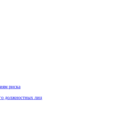
риям риска
его должностных лиц