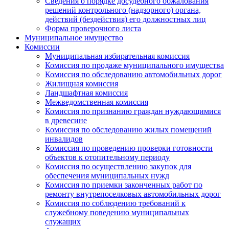
Сведения о порядке досудебного обжалования
решений контрольного (надзорного) органа,
действий (бездействия) его должностных лиц
Форма проверочного листа
Муниципальное имущество
Комиссии
Муниципальная избирательная комиссия
Комиссия по продаже муниципального имущества
Комиссия по обследованию автомобильных дорог
Жилищная комиссия
Ландшафтная комиссия
Межведомственная комиссия
Комиссия по признанию граждан нуждающимися
в древесине
Комиссия по обследованию жилых помещений
инвалидов
Комиссия по проведению проверки готовности
объектов к отопительному периоду
Комиссия по осуществлению закупок для
обеспечения муниципальных нужд
Комиссия по приемки законченных работ по
ремонту внутрепоселковых автомобильных дорог
Комиссия по соблюдению требований к
служебному поведению муниципальных
служащих